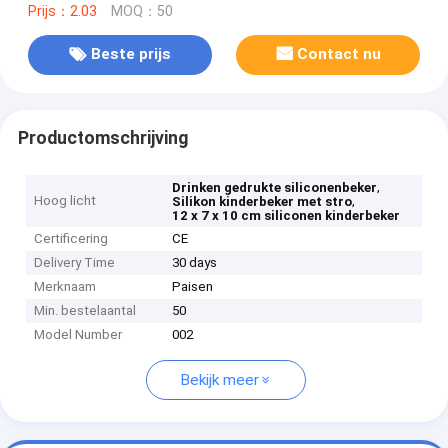
Prijs：2.03
MOQ：50
Beste prijs
Contact nu
Productomschrijving
,
Drinken gedrukte siliconenbeker
Hoog licht
,
Silikon kinderbeker met stro
12 x 7 x 10 cm siliconen kinderbeker
Certificering
CE
Delivery Time
30 days
Merknaam
Paisen
Min. bestelaantal
50
Model Number
002
Bekijk meer