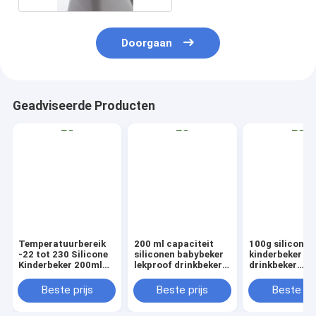
Doorgaan
Geadviseerde Producten
Temperatuurbereik
200 ml capaciteit
100g siliconen
-22 tot 230 Silicone
siliconen babybeker
kinderbeker
Kinderbeker 200ml
lekproof drinkbeker
drinkbeker
Inhoud Duurzame
geschikt voor baby's
antislipbodem
Drinkbeker Geschikt
die zelfstandig leren
comfortabele 
Beste prijs
Beste prijs
Beste pri
voor Warme en
drinken
ontworpen voo
Koude Dranken
peuters, jonge