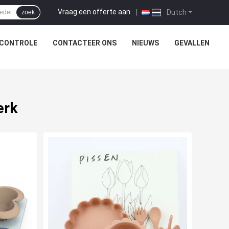
Vraag een offerte aan
|
Dutch
zoek
SCONTROLE
CONTACTEER ONS
NIEUWS
GEVALLEN
erk