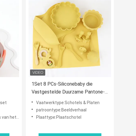
1Set 8 PCs-Siliconebaby die
Vastgestelde Duurzame Pantone-
ordt
Kleur voeden
 set
Vaatwerktype:Schotels & Platen
patroontype:Beeldverhaal
radiëntdiner
Plaattype:Plaatschotel