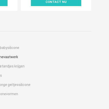
CONTACT NU
babysilicone
onevaatwerk
netandjes krijgen
ls
onge geitjessilicone
iconevormen