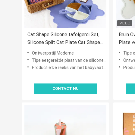
Cat Shape Silicone tafelgerei Set,
Bruin O
Silicone Split Cat Plate Cat Shape
Plate v
Lepel Niet giftig BPAvrij
Peuterj
Ontwerpstijl:Moderne
Tipe e
Tipe eetgerei:de plaat van de siliconebaby
Ontwerpsti
Productie:De reeks van het babyvaatwerk
Produc
CONTACT NU