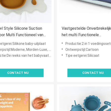
wl Style Silicone Suction
Vastgestelde Onverbrekelijk
oor Multi Functioneel van
het multi Functionele
onge geitjes
Siliconevaatwerk voor
etgerei:Silikone baby-uilplaat
Productie:2 in 1 voedingssets 
Kinderenpeuters
jl:Moderne, Morden-Luxe, Toevallig Art Decor, Kinderen
Ontwerpstijl:Cartoon
tie:De reeks van het babyvaatwerk
Tipe eetgerei:Silicaat
CONTACT NU
CONTACT NU