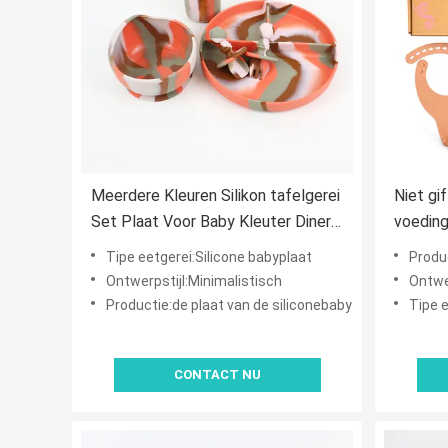
Meerdere Kleuren Silikon tafelgerei
Niet gif
Set Plaat Voor Baby Kleuter Diner
voeding
Set Kinderen Silikon Food Set
houder 
Tipe eetgerei:Silicone babyplaat
Productie
met aa
Ontwerpstijl:Minimalistisch
Ontwe
Productie:de plaat van de siliconebaby
Tipe 
CONTACT NU