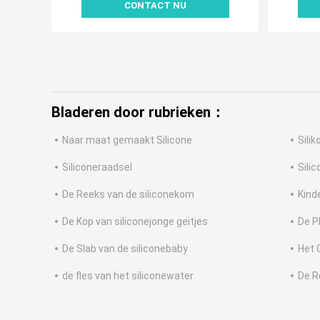
CONTACT NU
Bladeren door rubrieken：
Naar maat gemaakt Silicone
Sili
Siliconeraadsel
Sili
De Reeks van de siliconekom
Kind
De Kop van siliconejonge geitjes
De P
De Slab van de siliconebaby
Het 
de fles van het siliconewater
De R