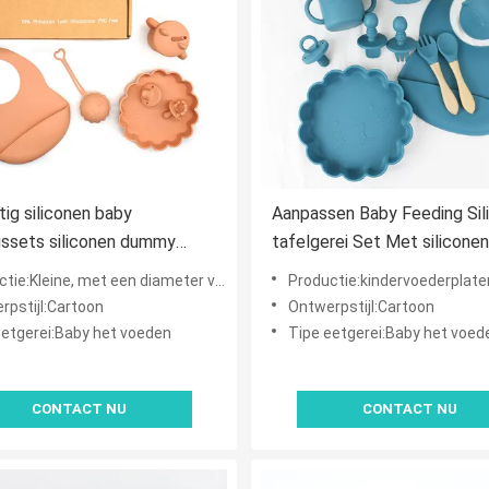
tig siliconen baby
Aanpassen Baby Feeding Sil
ssets siliconen dummy
tafelgerei Set Met siliconen
siliconen bib en bord set
plaat Bib Lepel Bowl Lepel 
:Kleine, met een diameter van niet meer dan 20 mm
Productie:kindervoederplaten van
npassen logo
Plaat
rpstijl:Cartoon
Ontwerpstijl:Cartoon
eetgerei:Baby het voeden
Tipe eetgerei:Baby het voed
CONTACT NU
CONTACT NU