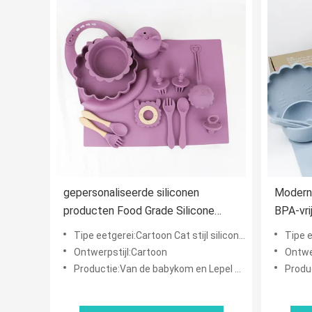
gepersonaliseerde siliconen
Moderne
producten Food Grade Silicone
BPA-vri
voeding Set Cartoon cat Style
kop peu
Tipe eetgerei:Cartoon Cat stijl siliconen baby voedingssets
Tipe ee
siliconen babyvoedsel set
Ontwerpstijl:Cartoon
Ontwe
Productie:Van de babykom en Lepel Slabreeks
Produ