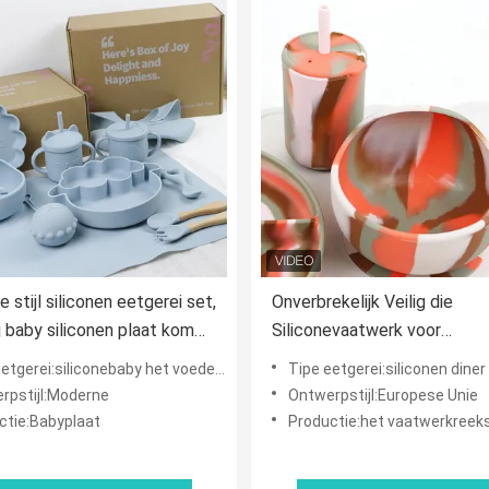
 stijl siliconen eetgerei set,
Onverbrekelijk Veilig die
j baby siliconen plaat kom
Siliconevaatwerk voor
ter lepel vork voedingssets
Babykinderen het Voeden w
tgerei:siliconebaby het voeden reeks
Tipe eetgerei:siliconen diner
geplaatst
rpstijl:Moderne
Ontwerpstijl:Europese Unie
ctie:Babyplaat
Productie:het vaatwerkreeks van het g