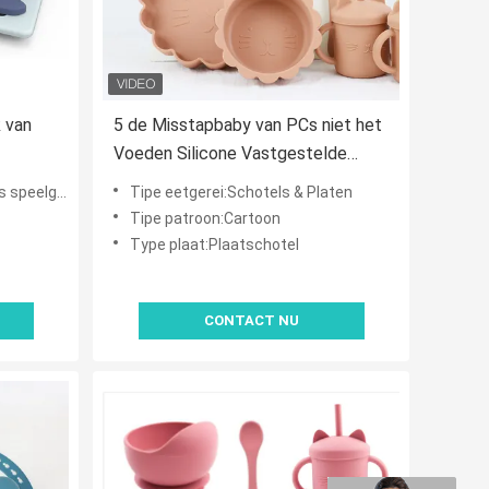
 van
5 de Misstapbaby van PCs niet het
Voeden Silicone Vastgestelde
Waterdichte BPA Vrij voor Kinderen
speelgoed
Tipe eetgerei:Schotels & Platen
Tipe patroon:Cartoon
Type plaat:Plaatschotel
CONTACT NU