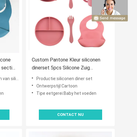
icone
Custom Pantone Kleur siliconen
 sectie
dinerset 5pcs Silicone Zuig
Bowl
Afstoten Set Food Grade Materiaal
 siliconen
Productie:siliconen diner set
OEM ODM
Ontwerpstijl:Cartoon
en
Tipe eetgerei:Baby het voeden
CONTACT NU