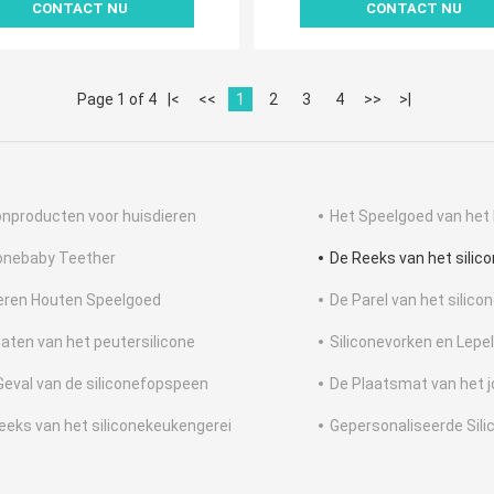
CONTACT NU
CONTACT NU
Page 1 of 4
|<
<<
1
2
3
4
>>
>|
konproducten voor huisdieren
Het Speelgoed van het 
conebaby Teether
De Reeks van het silic
eren Houten Speelgoed
De Parel van het silico
laten van het peutersilicone
Siliconevorken en Lepe
Geval van de siliconefopspeen
De Plaatsmat van het j
eeks van het siliconekeukengerei
Gepersonaliseerde Sil