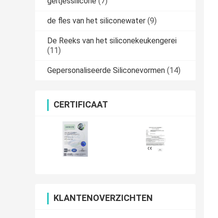
geitjessilicone
(7)
de fles van het siliconewater
(9)
De Reeks van het siliconekeukengerei
(11)
Gepersonaliseerde Siliconevormen
(14)
CERTIFICAAT
KLANTENOVERZICHTEN