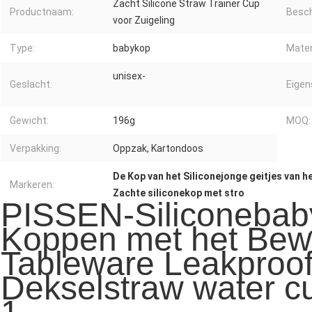
Zacht Silicone Straw Trainer Cup
Productnaam:
Besch
voor Zuigeling
Type:
babykop
Mater
unisex-
Geslacht:
Eigen
Gewicht:
196g
MOQ:
Verpakking:
Oppzak, Kartondoos
De Kop van het Siliconejonge geitjes van he
Markeren:
Zachte siliconekop met stro
PISSEN-Siliconebab
Koppen met het Bewi
Tableware Leakproo
Dekselstraw water cu