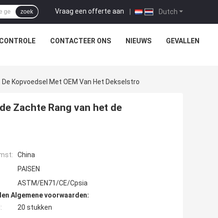
Vraag een offerte aan
|
Dutch
zoek
SCONTROLE
CONTACTEER ONS
NIEUWS
GEVALLEN
et De Kopvoedsel Met OEM Van Het Dekselstro
s de Zachte Rang van het de
mst:
China
PAISEN
ASTM/EN71/CE/Cpsia
den Algemene voorwaarden:
:
20 stukken