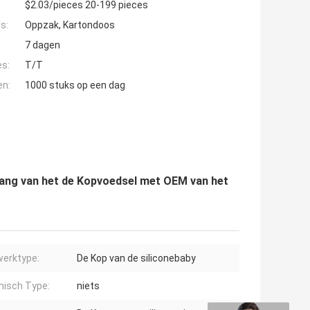
$2.03/pieces 20-199 pieces
s:
Oppzak, Kartondoos
7 dagen
es:
T/T
en:
1000 stuks op een dag
 Rang van het de Kopvoedsel met OEM van het
erktype:
De Kop van de siliconebaby
isch Type:
niets