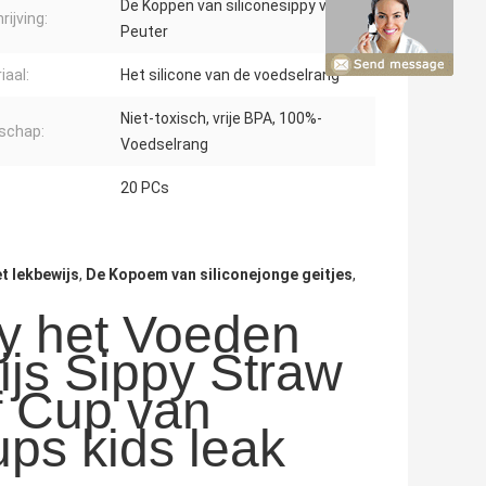
De Koppen van siliconesippy voor
rijving:
Peuter
iaal:
Het silicone van de voedselrang
Niet-toxisch, vrije BPA, 100%-
schap:
Voedselrang
20 PCs
t lekbewijs
,
De Kopoem van siliconejonge geitjes
,
y het Voeden
js Sippy Straw
f Cup van
ps kids leak