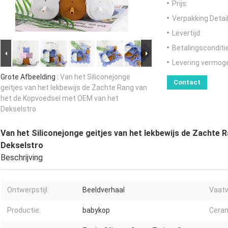
Prijs:
Verpakking Detail
Levertijd:
Betalingsconditi
Levering vermog
Grote Afbeelding :
Van het Siliconejonge
Contact
geitjes van het lekbewijs de Zachte Rang van
het de Kopvoedsel met OEM van het
Dekselstro
Van het Siliconejonge geitjes van het lekbewijs de Zachte
Dekselstro
Beschrijving
Ontwerpstijl:
Beeldverhaal
Vaatw
Productie:
babykop
Ceram