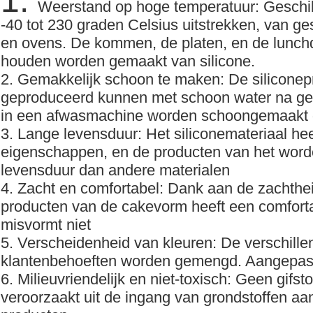
1.
Weerstand op hoge temperatuur: Geschik
-40 tot 230 graden Celsius uitstrekken, van g
en ovens. De kommen, de platen, en de lunc
houden worden gemaakt van silicone.
2. Gemakkelijk schoon te maken: De siliconepr
geproduceerd kunnen met schoon water na ge
in een afwasmachine worden schoongemaakt 
3. Lange levensduur: Het siliconemateriaal he
eigenschappen, en de producten van het wor
levensduur dan andere materialen
4. Zacht en comfortabel: Dank aan de zachthei
producten van de cakevorm heeft een comfortabe
misvormt niet
5. Verscheidenheid van kleuren: De verschill
klantenbehoeften worden gemengd. Aangepaste
6. Milieuvriendelijk en niet-toxisch: Geen gifst
veroorzaakt uit de ingang van grondstoffen aa