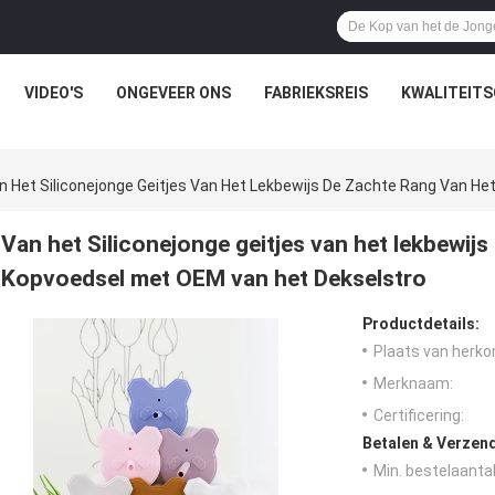
VIDEO'S
ONGEVEER ONS
FABRIEKSREIS
KWALITEIT
n Het Siliconejonge Geitjes Van Het Lekbewijs De Zachte Rang Van H
Van het Siliconejonge geitjes van het lekbewij
Kopvoedsel met OEM van het Dekselstro
Productdetails:
Plaats van herko
Merknaam:
Certificering:
Betalen & Verzen
Min. bestelaantal