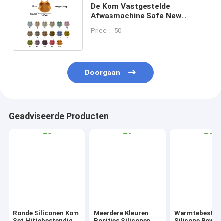
De Kom Vastgestelde
Afwasmachine Safe New
Arrivals Owl Shape van het
Price： 50
microgolfsilicone
Doorgaan
Geadviseerde Producten
Ronde Siliconen Kom
Meerdere Kleuren
Warmtebesta
Set Hittebestendig
Posities Siliconen
Silicone Bowl 