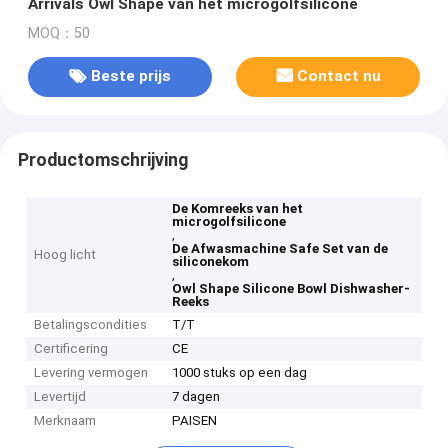
Arrivals Owl Shape van het microgolfsilicone
MOQ：50
Beste prijs
Contact nu
Productomschrijving
De Komreeks van het
microgolfsilicone
,
De Afwasmachine Safe Set van de
Hoog licht
siliconekom
,
Owl Shape Silicone Bowl Dishwasher-
Reeks
Betalingscondities
T/T
Certificering
CE
Levering vermogen
1000 stuks op een dag
Levertijd
7 dagen
Merknaam
PAISEN