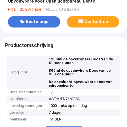
Opvouwbare voor Openluchtbureau Bento
Prijs：$5.20/piece
MOQ：10 stukken
Beste prijs
Contact nu
Productomschrijving
1200ml de opvouwbare Doos van de
Siliconelunch
,
800ml de opvouwbare Doos van de
Hoog licht
Siliconelunch
,
De openlucht opvouwbare doos van
siliconebento
Betalingscondities
T/T
Certificering
ASTM/EN71/CE/Cpsia
Levering vermogen
1000 stuks op een dag
Levertijd
7 dagen
Merknaam
PAISEN