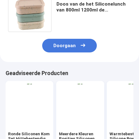
Doos van de het Siliconelunch
van 800ml 1200ml de
Opvouwbare voor
Openluchtbureau Bento
Doorgaan
Geadviseerde Producten
Ronde Siliconen Kom
Meerdere Kleuren
Warmtebesta
Set Hittebestendig
Posities Siliconen
Silicone Bowl 