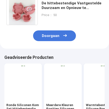
De hittebestendige Vastgestelde
Duurzaam en Opnieuw te
gebruiken Microgolf van de
Price： 50
Silicone Veilige Kom
Doorgaan
Geadviseerde Producten
Ronde Siliconen Kom
Meerdere Kleuren
Warmtebesta
Set Hittebestendig
Posities Siliconen
Silicone Bowl 