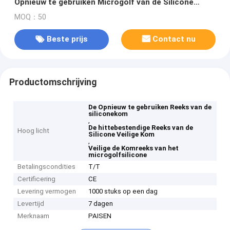
Opnieuw te gebruiken Microgolf van de Silicone
Veilige Kom
MOQ：50
Beste prijs
Contact nu
Productomschrijving
De Opnieuw te gebruiken Reeks van de
siliconekom
,
De hittebestendige Reeks van de
Hoog licht
Silicone Veilige Kom
,
Veilige de Komreeks van het
microgolfsilicone
Betalingscondities
T/T
Certificering
CE
Levering vermogen
1000 stuks op een dag
Levertijd
7 dagen
Merknaam
PAISEN