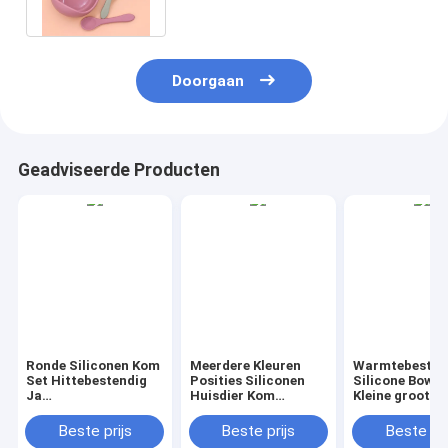
Vriendschappelijke Eco
Doorgaan
Geadviseerde Producten
Ronde Siliconen Kom
Meerdere Kleuren
Warmtebesta
Set Hittebestendig
Posities Siliconen
Silicone Bowl 
Ja
Huisdier Kom
Kleine grootte
Vaatwasmachinebestendig
Middelgrote
Temperatuurb
Ideaal voor
Lichtgewicht
Minus 40 tot 2
Beste prijs
Beste prijs
Beste pri
Commerciële
Flexibele Antislip
graden Flexibl