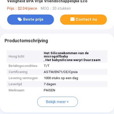
Veiligheid BPA Vrije Vriendschappelijke Eco
Prijs：$2.04/piece
MOQ：20 stukken
Beste prijs
Contact nu
Productomschrijving
Het Siliconekommen van de
Hoog licht
microgolfbaby
,
Het babysilicone werpt Duurzaam
Betalingscondities
T/T
Certificering
ASTM/EN71/CE/Cpsia
Levering vermogen
1000 stuks op een dag
Levertijd
7 dagen
Merknaam
PAISEN
Bekijk meer