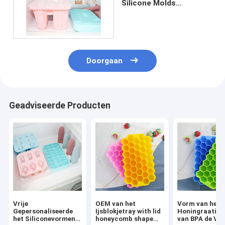
Silicone Molds
Sustainable met
Panton-Kleur
Doorgaan
Geadviseerde Producten
Vrije
OEM van het
Vorm van het 
Gepersonaliseerde
Ijsblokjetray with lid
Honingraatijsb
het Siliconevormen
honeycomb shape
van BPA de Vrij