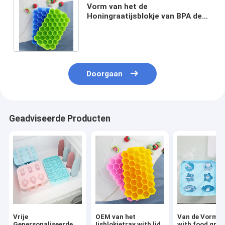
Vorm van het de
Honingraatijsblokje van BPA de
Vrije, Rubber het
Ijsblokjedienbladen van de
Voedselrang
Doorgaan
Geadviseerde Producten
Vrije
OEM van het
Van de Vormtr
Gepersonaliseerde
Ijsblokjetray with lid
with food grad