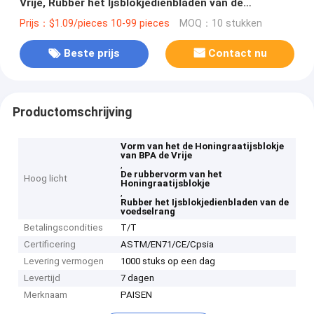
Vrije, Rubber het Ijsblokjedienbladen van de
Voedselrang
Prijs：$1.09/pieces 10-99 pieces
MOQ：10 stukken
Beste prijs
Contact nu
Productomschrijving
Vorm van het de Honingraatijsblokje
van BPA de Vrije
,
De rubbervorm van het
Hoog licht
Honingraatijsblokje
,
Rubber het Ijsblokjedienbladen van de
voedselrang
Betalingscondities
T/T
Certificering
ASTM/EN71/CE/Cpsia
Levering vermogen
1000 stuks op een dag
Levertijd
7 dagen
Merknaam
PAISEN