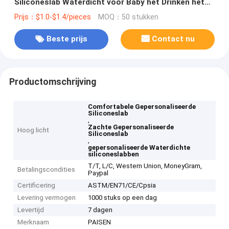
Siliconeslab Waterdicht voor Baby het Drinken het
Eten
Prijs：$1.0-$1.4/pieces
MOQ：50 stukken
Beste prijs
Contact nu
Productomschrijving
Comfortabele Gepersonaliseerde
Siliconeslab
,
Zachte Gepersonaliseerde
Hoog licht
Siliconeslab
,
gepersonaliseerde Waterdichte
siliconeslabben
T/T, L/C, Western Union, MoneyGram,
Betalingscondities
Paypal
Certificering
ASTM/EN71/CE/Cpsia
Levering vermogen
1000 stuks op een dag
Levertijd
7 dagen
Merknaam
PAISEN