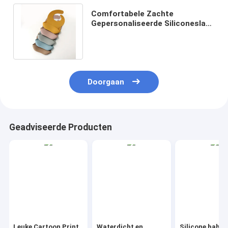
Comfortabele Zachte
Gepersonaliseerde Siliconeslab
Waterdicht voor Baby het
Drinken het Eten
Doorgaan
Geadviseerde Producten
Leuke Cartoon Print
Waterdicht en
Silicone babyb