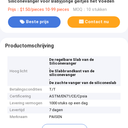
Siliconevanger voor Babyjonge geitjes het Voeden
Prijs：$1.50/pieces 10-99 pieces
MOQ：10 stukken
Beste prijs
Contact nu
Productomschrijving
De regelbare Slab van de
Siliconevanger
,
Hoog licht
De Slabbrandkast van de
siliconevanger
,
De zachte vanger van de siliconeslab
Betalingscondities
T/T
Certificering
ASTM/EN71/CE/Cpsia
Levering vermogen
1000 stuks op een dag
Levertijd
7 dagen
Merknaam
PAISEN