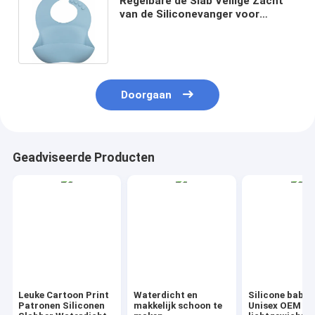
Regelbare de Slab Veilige Zacht
van de Siliconevanger voor
Babyjonge geitjes het Voeden
Doorgaan
Geadviseerde Producten
Leuke Cartoon Print
Waterdicht en
Silicone babyb
Patronen Siliconen
makkelijk schoon te
Unisex OEM