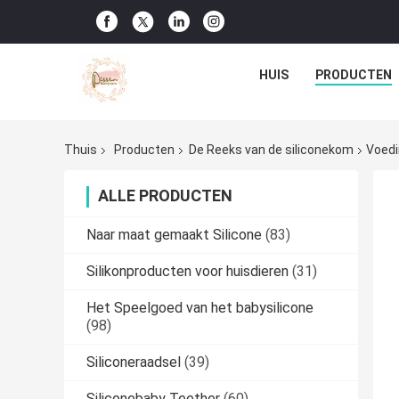
HUIS
PRODUCTEN
Thuis
Producten
De Reeks van de siliconekom
Voedi
ALLE PRODUCTEN
Naar maat gemaakt Silicone
(83)
Silikonproducten voor huisdieren
(31)
Het Speelgoed van het babysilicone
(98)
Siliconeraadsel
(39)
Siliconebaby Teether
(60)