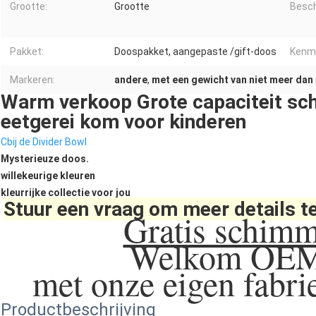
Grootte:
Grootte
Besch
Pakket:
Doospakket, aangepaste /gift-doos
Kenm
Markeren:
andere
,
met een gewicht van niet meer dan
Warm verkoop Grote capaciteit scha
eetgerei kom voor kinderen
C
bij de Divider Bowl
Mysterieuze doos.
willekeurige kleuren
kleurrijke collectie voor jou
Stuur een vraag om meer details te
Gratis schimm
Welkom O
met onze eigen fabri
Productbeschrijving