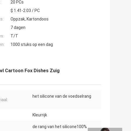
:
20 PCs
$ 1.41-2.03 / PC
s:
Oppzak, Kartondoos
7 dagen
es:
T/T
en:
1000 stuks op een dag
owl Cartoon Fox Dishes Zuig
het silicone van de voedselrang
iaal:
Kleurrijk
de rang van het silicone100%