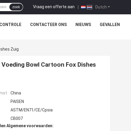
Vraag een offerte aan
|
Dutch
zoek
SCONTROLE
CONTACTEER ONS
NIEUWS
GEVALLEN
ishes Zuig
te Voeding Bowl Cartoon Fox Dishes
mst:
China
PAISEN
ASTM/EN71/CE/Cpsia
CB007
den Algemene voorwaarden: