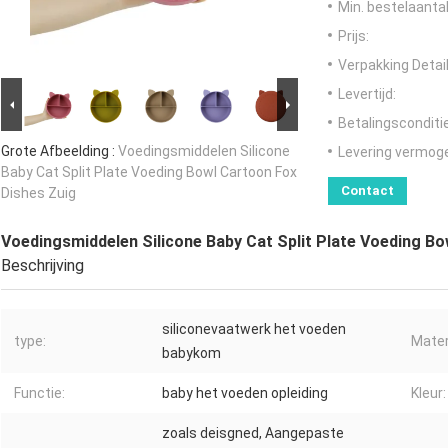
Min. bestelaantal
Prijs:
Verpakking Detail
Levertijd:
Betalingsconditi
Grote Afbeelding :
Voedingsmiddelen Silicone
Levering vermog
Baby Cat Split Plate Voeding Bowl Cartoon Fox
Contact
Dishes Zuig
Voedingsmiddelen Silicone Baby Cat Split Plate Voeding B
Beschrijving
siliconevaatwerk het voeden
type:
Mater
babykom
Functie:
baby het voeden opleiding
Kleur:
zoals deisgned, Aangepaste