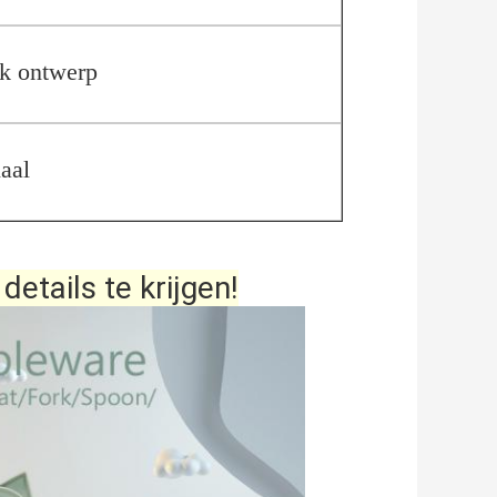
lk ontwerp
aal
etails te krijgen!