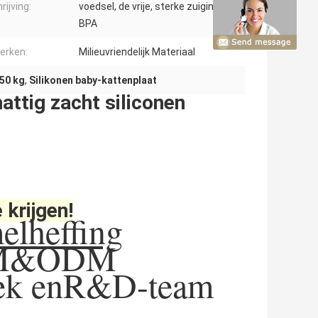
rijving:
voedsel, de vrije, sterke zuiging van
BPA
erken:
Milieuvriendelijk Materiaal
 50 kg
,
Silikonen baby-kattenplaat
ttig zacht siliconen
 krijgen!
elheffing
EM&ODM
ek en
R&D-team