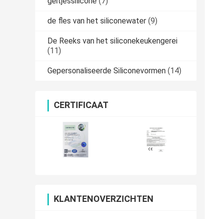
geitjessilicone
(7)
de fles van het siliconewater
(9)
De Reeks van het siliconekeukengerei
(11)
Gepersonaliseerde Siliconevormen
(14)
CERTIFICAAT
KLANTENOVERZICHTEN