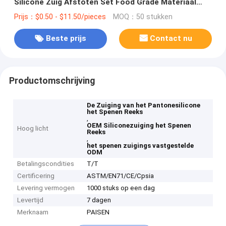
Silicone Zuig Afstoten Set Food Grade Materiaal
OEM ODM
Prijs：$0.50 - $11.50/pieces
MOQ：50 stukken
Beste prijs
Contact nu
Productomschrijving
De Zuiging van het Pantonesilicone
het Spenen Reeks
,
OEM Siliconezuiging het Spenen
Hoog licht
Reeks
,
het spenen zuigings vastgestelde
ODM
Betalingscondities
T/T
Certificering
ASTM/EN71/CE/Cpsia
Levering vermogen
1000 stuks op een dag
Levertijd
7 dagen
Merknaam
PAISEN