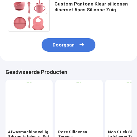
Custom Pantone Kleur siliconen
dinerset 5pcs Silicone Zuig
Afstoten Set Food Grade
Materiaal OEM ODM
Doorgaan
Geadviseerde Producten
Afwasmachine veilig
Roze Siliconen
Non Stick Sili
Silikon tafelgerei Set
Servies
tafelgerei Set