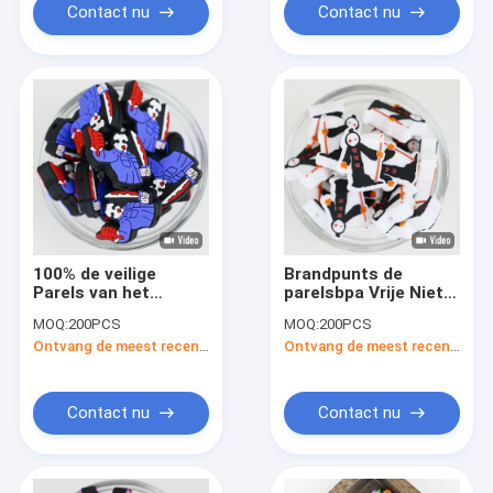
Contact nu
Contact nu
100% de veilige
Brandpunts de
Parels van het
parelsbpa Vrije Niet-
Siliconetandjes
toxische DIY Parels
MOQ:
200PCS
MOQ:
200PCS
krijgen Niet-toxisch
van douanehalloween
Ontvang de meest recente Prijs
Ontvang de meest recente Prijs
voor Babys en Jonge
voor Alle Mensen
geitjesdiy Halloween
silicone
brandpuntsparels
Contact nu
Contact nu