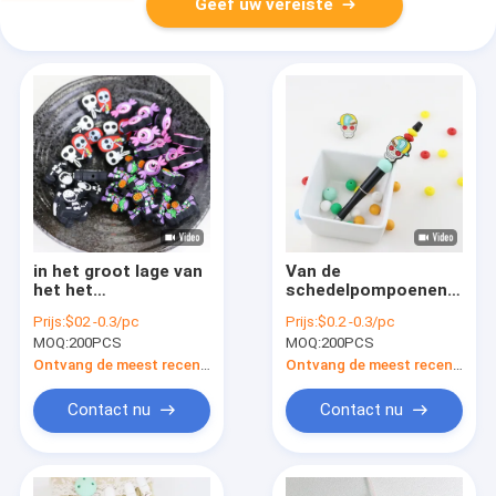
Geef uw vereiste
in het groot lage van
Van de
het het
schedelpompoenen
beeldverhaaldiy
van douanehalloween
Prijs:
$02 -0.3/pc
Prijs:
$0.2 -0.3/pc
Silicone van MOQ
het Silicone
MOQ:
200PCS
MOQ:
200PCS
goedkope leuke het
Brandpuntsparel
Tandjes krijgenparels
voor DIY-pennen
Ontvang de meest recente Prijs
Ontvang de meest recente Prijs
voor pennen
keychains
keychains
Contact nu
Contact nu