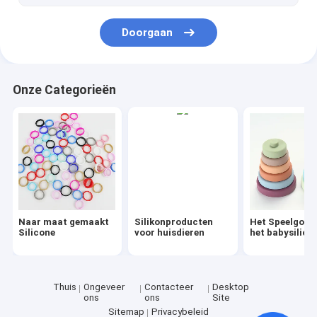
Het Geval van de siliconefopspeen
Doorgaan
De Plaatsmat van het jonge geitjessilicone
de fles van het siliconewater
Onze Categorieën
De Reeks van het siliconekeukengerei
Gepersonaliseerde Siliconevormen
Naar maat gemaakt
Silikonproducten
Het Speelgoed
Silicone
voor huisdieren
het babysilico
Thuis
Ongeveer
Contacteer
Desktop
ons
ons
Site
Sitemap
Privacybeleid