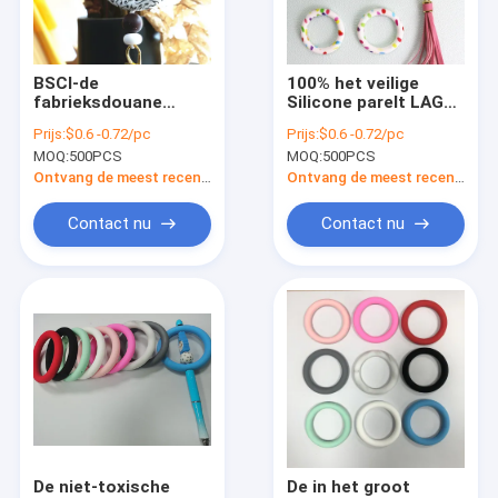
Ongeveer ons
Fabrieksreis
BSCI-de
100% het veilige
fabrieksdouane
Silicone parelt LAGE
Kwaliteitscontrole
drukte Niet-toxische
MOQ gedrukte focals
Prijs:
$0.6 -0.72/pc
Prijs:
$0.6 -0.72/pc
Vrije de Babyparels
van de patroono-ring
MOQ:
500PCS
MOQ:
500PCS
BPA van
voor DIY-Ambachten
Contacteer ons
siliconefocals -
het zeer belangrijke
Ontvang de meest recente Prijs
Ontvang de meest recente Prijs
Brandkast en Pret
keten Maken
voor Jonge geitjes
Nieuws
Contact nu
Contact nu
Gevallen
Naar maat gemaakt Silicone
Silikonproducten voor huisdieren
Het Speelgoed van het babysilicone
De niet-toxische
De in het groot