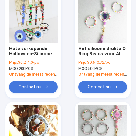
Hete verkopende
Het silicone drukte O
Halloween-Silicone
Ring Beads voor Al
Brandpuntsparels
zeer belangrijke
Prijs:
$0.2 -1.0/pc
Prijs:
$0.6 -0.72/pc
voor babydiy tandjes
keten van het
MOQ:
200PCS
MOQ:
500PCS
krijgen keychains
Mensengebruik DIY
of andere decoratie
Ontvang de meest recente Prijs
Ontvang de meest recente Prijs
Contact nu
Contact nu
Huis
Producten
Video's