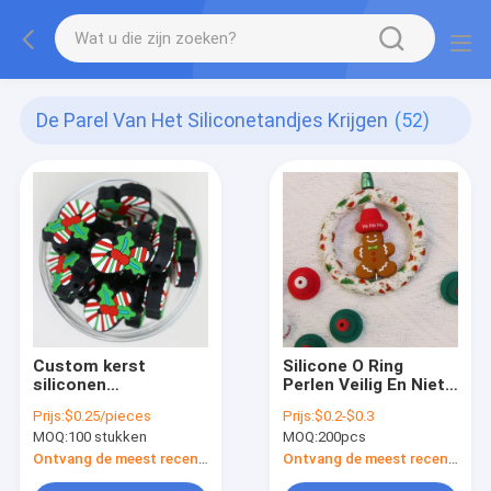
De Parel Van Het Siliconetandjes Krijgen
(52)
Custom kerst
Silicone O Ring
siliconen
Perlen Veilig En Niet
brandpuntkralen
Toxisch Silicone 3D
Prijs:
$0.25/pieces
Prijs:
$0.2-$0.3
Kerst Hoed Perlen
MOQ:
100 stukken
MOQ:
200pcs
Ontvang de meest recente Prijs
Ontvang de meest recente Prijs