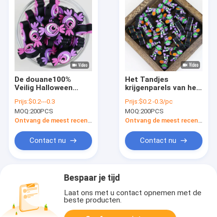
De douane100%
Het Tandjes
Veilig Halloween
krijgenparels van het
Silicone Focals van
douane Niet-
Prijs:
$0.2---0.3
Prijs:
$0.2 -0.3/pc
de Dongguanfabriek
toxische Silicone
MOQ:
200PCS
MOQ:
200PCS
voor Alle Mensen
met Gat voor focals
van het Babytandjes
Ontvang de meest recente Prijs
Ontvang de meest recente Prijs
krijgen voor
Halloween-Kerstmis
Contact nu
Contact nu
Bespaar je tijd
Laat ons met u contact opnemen met de
beste producten.