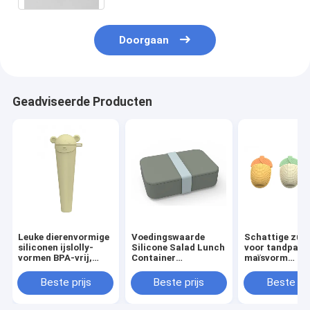
Doorgaan
Geadviseerde Producten
Leuke dierenvormige
Voedingswaarde
Schattige zui
siliconen ijslolly-
Silicone Salad Lunch
voor tandpasta
vormen BPA-vrij,
Container
maïsvorm
afwasmachine veilig
Herbruikbaar BPA-
Multifunktione
voor zelfgemaakte
vrij Microwave Safe
badkamerorga
Beste prijs
Beste prijs
Beste pri
ijsjes
Anti-Slip Functie 0-
1L Capaciteit