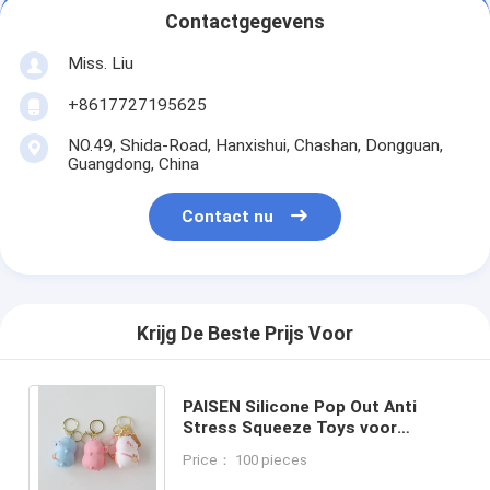
Contactgegevens
Miss. Liu
+8617727195625
NO.49, Shida-Road, Hanxishui, Chashan, Dongguan,
Guangdong, China
Contact nu
Krijg De Beste Prijs Voor
PAISEN Silicone Pop Out Anti
Stress Squeeze Toys voor
ontspanning en stressverlichting
Price： 100 pieces
in aangepaste kleuren