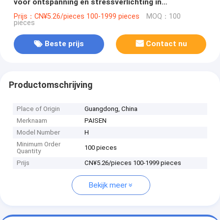
voor ontspanning en stressverlichting in
aangepaste kleuren
Prijs：CN¥5.26/pieces 100-1999 pieces
MOQ：100
pieces
Beste prijs
Contact nu
Productomschrijving
Place of Origin
Guangdong, China
Merknaam
PAISEN
Model Number
H
Minimum Order
100 pieces
Quantity
Prijs
CN¥5.26/pieces 100-1999 pieces
Bekijk meer