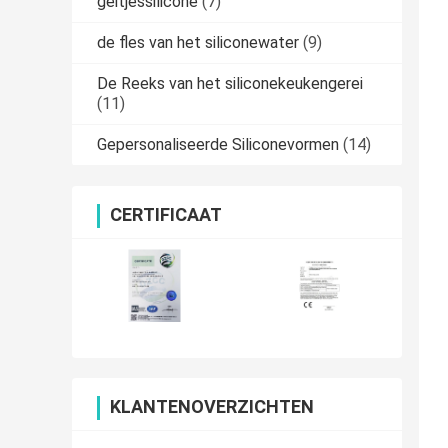
geitjessilicone
(7)
de fles van het siliconewater
(9)
De Reeks van het siliconekeukengerei
(11)
Gepersonaliseerde Siliconevormen
(14)
CERTIFICAAT
KLANTENOVERZICHTEN