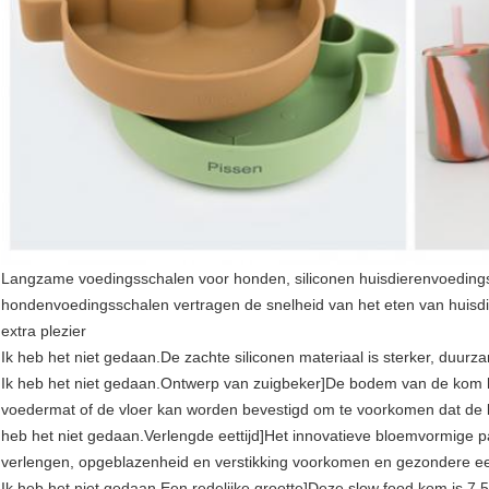
Langzame voedingsschalen voor honden, siliconen huisdierenvoedingss
hondenvoedingsschalen vertragen de snelheid van het eten van huisdie
extra plezier
Ik heb het niet gedaan.
De zachte siliconen materiaal is sterker, duur
Ik heb het niet gedaan.
Ontwerp van zuigbeker
]
De bodem van de kom he
voedermat of de vloer kan worden bevestigd om te voorkomen dat de ko
heb het niet gedaan.
Verlengde eettijd
]
Het innovatieve bloemvormige pat
verlengen, opgeblazenheid en verstikking voorkomen en gezondere 
Ik heb het niet gedaan.
Een redelijke grootte
]
Deze slow food kom is 7,5