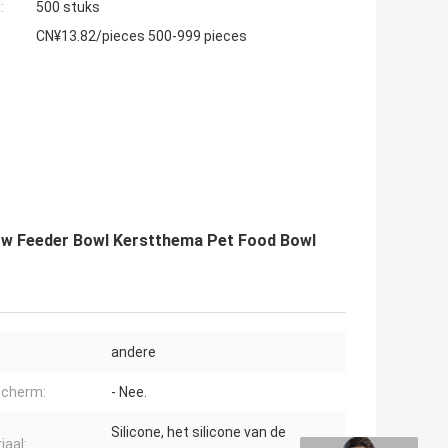
:
500 stuks
CN¥13.82/pieces 500-999 pieces
ow Feeder Bowl Kerstthema Pet Food Bowl
andere
scherm:
- Nee.
Silicone, het silicone van de
iaal: