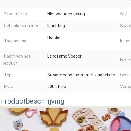
Stroombron:
Niet van toepassing
Stijl:
Gebruiksscenario's:
Inrichting
Spann
Honden
Toepassing:
kenme
Naam van het
Langzame Voeder
Besch
product:
Type:
Silicone hondenmat met zuigbekers
Gesla
MOQ:
500 stuks
Verpa
Productbeschrijving