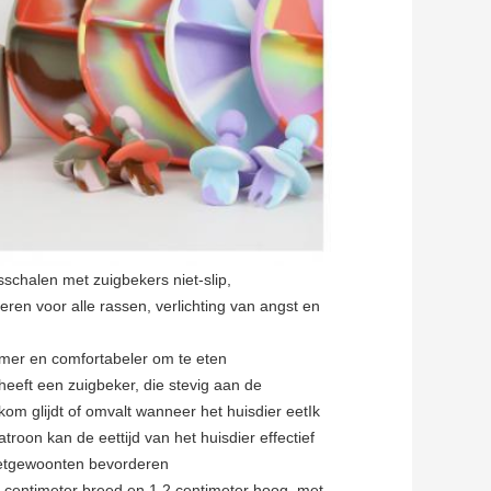
chalen met zuigbekers niet-slip,
ren voor alle rassen, verlichting van angst en
zamer en comfortabeler om te eten
eft een zuigbeker, die stevig aan de
m glijdt of omvalt wanneer het huisdier eet
Ik
roon kan de eettijd van het huisdier effectief
eetgewoonten bevorderen
 centimeter breed en 1,2 centimeter hoog, met