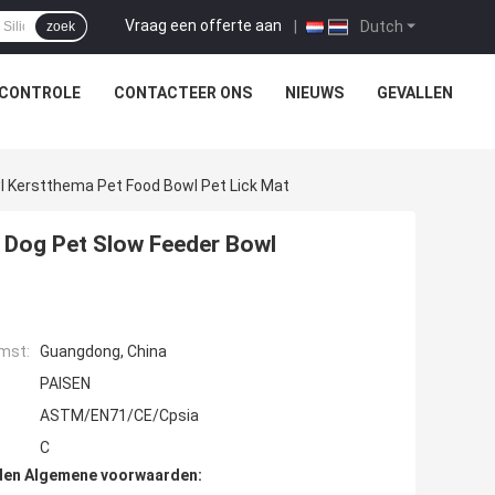
Vraag een offerte aan
|
Dutch
zoek
SCONTROLE
CONTACTEER ONS
NIEUWS
GEVALLEN
l Kerstthema Pet Food Bowl Pet Lick Mat
 Dog Pet Slow Feeder Bowl
mst:
Guangdong, China
PAISEN
ASTM/EN71/CE/Cpsia
C
den Algemene voorwaarden: