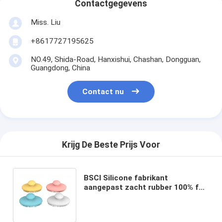
Contactgegevens
Miss. Liu
+8617727195625
NO.49, Shida-Road, Hanxishui, Chashan, Dongguan,
Guangdong, China
Contact nu
Krijg De Beste Prijs Voor
BSCI Silicone fabrikant
aangepast zacht rubber 100% full
siliconen borstel voor huisdier
hond kat badborstel