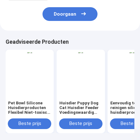
Doorgaan
Geadviseerde Producten
Pet Bowl Silicone
Huisdier Puppy Dog
Eenvoudig te
Huisdierproducten
Cat Huisdier Feeder
reinigen silico
Flexibel Niet-toxisch
Voedingswaardig
huisdierprodu
Veilig Duurzaam
Silicone Containers
met ISO-
Makkelijk te reinigen
Leakproof
auditonderste
Beste prijs
Beste prijs
Beste pri
Gemakkelijke
Luchtdicht
en
voedingsoplossing
Herbruikbare
gelegenheidsel
voor huisdieren
opslagopties voor
geschikt voor 