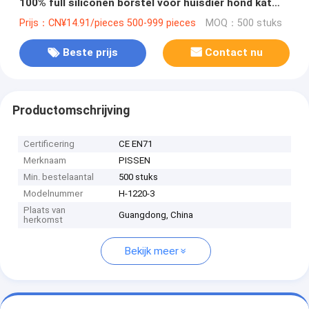
100% full siliconen borstel voor huisdier hond kat
badborstel
Prijs：CN¥14.91/pieces 500-999 pieces
MOQ：500 stuks
Beste prijs
Contact nu
Productomschrijving
Certificering
CE EN71
Merknaam
PISSEN
Min. bestelaantal
500 stuks
Modelnummer
H-1220-3
Plaats van
Guangdong, China
herkomst
Bekijk meer