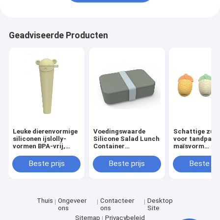
Geadviseerde Producten
Leuke dierenvormige
Voedingswaarde
Schattige zui
siliconen ijslolly-
Silicone Salad Lunch
voor tandpasta
vormen BPA-vrij,
Container
maïsvorm
afwasmachine veilig
Herbruikbaar BPA-
Multifunktione
voor zelfgemaakte
vrij Microwave Safe
badkamerorga
Beste prijs
Beste prijs
Beste pri
ijsjes
Anti-Slip Functie 0-
1L Capaciteit
Thuis
Ongeveer
Contacteer
Desktop
ons
ons
Site
Sitemap
Privacybeleid