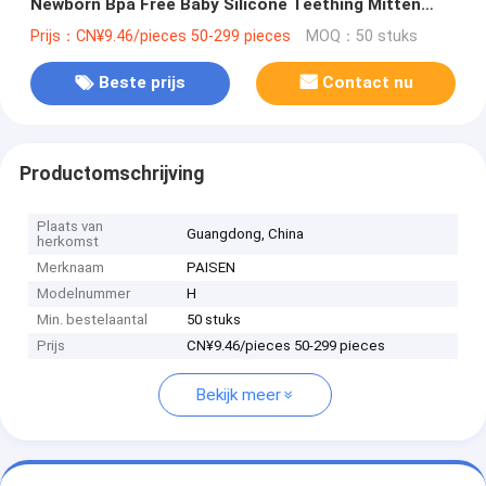
Newborn Bpa Free Baby Silicone Teething Mitten
voor baby's
Prijs：CN¥9.46/pieces 50-299 pieces
MOQ：50 stuks
Beste prijs
Contact nu
Productomschrijving
Plaats van
Guangdong, China
herkomst
Merknaam
PAISEN
Modelnummer
H
Min. bestelaantal
50 stuks
Prijs
CN¥9.46/pieces 50-299 pieces
Bekijk meer