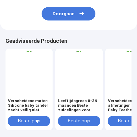
Doorgaan
Geadviseerde Producten
Verscheidene maten
Leeftijdsgroep 0-36
Verscheidene
Silicone baby tander
maanden Beste
afmetingen Si
zacht veilig niet
zuigelingen voor
Baby Teether 
giftig BPA vrij
pasgeborenen
Flexibele Silic
kalmeren pijn
Verschillende maten
Houten Teethi
Beste prijs
Beste prijs
Beste pri
tandvlees tanden
Meerdere maten voor
Ring Ontworpe
speelgoed voor
verschillende
het ondersteu
zuigelingen en
leeftijdsgroepen en
van de