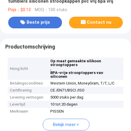
tumblers siliconen stroopkappen pvc vrij bpa vrij
Prijs：$0.13
MOQ：100 stuks
Beste prijs
Contact nu
Productomschrijving
Op maat gemaakte silikoon
strooptoppers
Hoog licht
,
BPA-vrije strooptoppers van
siliconen
Betalingscondities
Western Union, MoneyGram, T/T, L/C
Certificering
CE /EN71/BSCI /ISO
Levering vermogen
5000 stuks per dag
Levertijd
10 tot 20 dagen
Merknaam
PISSEN
Bekijk meer