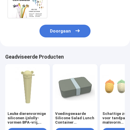
siliconen stroopkappen pvc vrij
bpa vrij
Doorgaan
Geadviseerde Producten
Leuke dierenvormige
Voedingswaarde
Schattige zui
siliconen ijslolly-
Silicone Salad Lunch
voor tandpasta
vormen BPA-vrij,
Container
maïsvorm
afwasmachine veilig
Herbruikbaar BPA-
Multifunktione