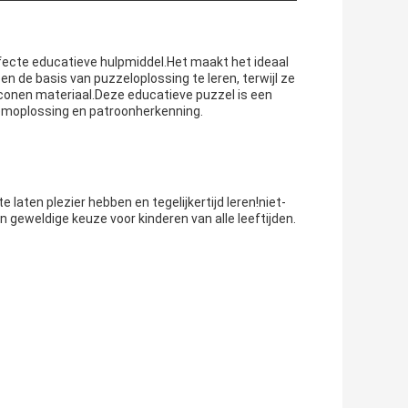
erfecte educatieve hulpmiddel.Het maakt het ideaal
n de basis van puzzeloplossing te leren, terwijl ze
liconen materiaal.Deze educatieve puzzel is een
emoplossing en patroonherkenning.
 laten plezier hebben en tegelijkertijd leren!niet-
n geweldige keuze voor kinderen van alle leeftijden.