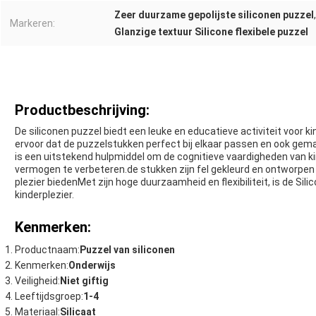
Zeer duurzame gepolijste siliconen puzzel
Markeren:
Glanzige textuur Silicone flexibele puzzel
Productbeschrijving:
De siliconen puzzel biedt een leuke en educatieve activiteit voor ki
ervoor dat de puzzelstukken perfect bij elkaar passen en ook gema
is een uitstekend hulpmiddel om de cognitieve vaardigheden van 
vermogen te verbeteren.de stukken zijn fel gekleurd en ontworpen o
plezier biedenMet zijn hoge duurzaamheid en flexibiliteit, is de Si
kinderplezier.
Kenmerken:
Productnaam:
Puzzel van siliconen
Kenmerken:
Onderwijs
Veiligheid:
Niet giftig
Leeftijdsgroep:
1-4
Materiaal:
Silicaat