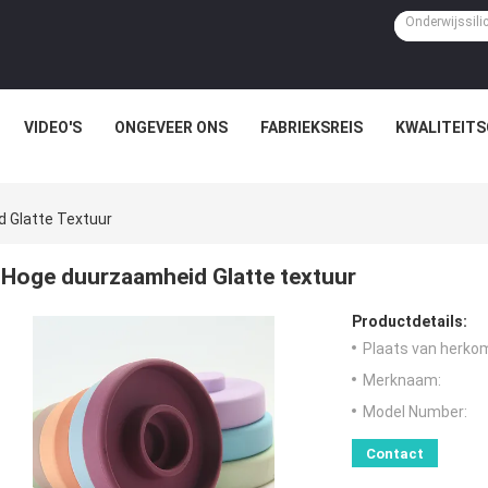
VIDEO'S
ONGEVEER ONS
FABRIEKSREIS
KWALITEIT
 Glatte Textuur
Hoge duurzaamheid Glatte textuur
Productdetails:
Plaats van herko
Merknaam:
Model Number:
Contact