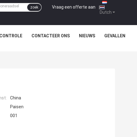
Vraag een offerte aan
|
zoek
Dutch
SCONTROLE
CONTACTEER ONS
NIEUWS
GEVALLEN
mst:
China
Paisen
001