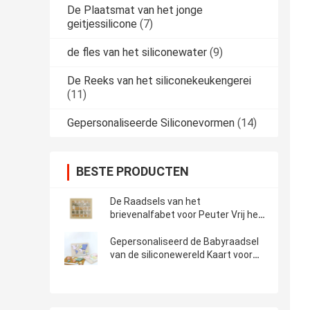
De Plaatsmat van het jonge
geitjessilicone
(7)
de fles van het siliconewater
(9)
De Reeks van het siliconekeukengerei
(11)
Gepersonaliseerde Siliconevormen
(14)
BESTE PRODUCTEN
De Raadsels van het
brievenalfabet voor Peuter Vrij het
Siliconemateriaal van de
Voedselrang BPA
Gepersonaliseerd de Babyraadsel
van de siliconewereld Kaart voor
Peuters Montessori Onderwijs