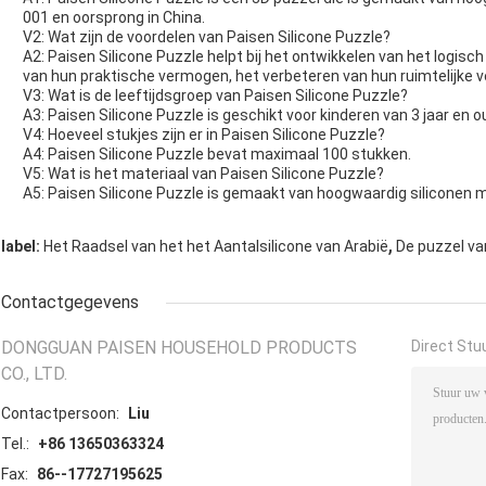
001 en oorsprong in China.
V2: Wat zijn de voordelen van Paisen Silicone Puzzle?
A2: Paisen Silicone Puzzle helpt bij het ontwikkelen van het logis
van hun praktische vermogen, het verbeteren van hun ruimtelijke ve
V3: Wat is de leeftijdsgroep van Paisen Silicone Puzzle?
A3: Paisen Silicone Puzzle is geschikt voor kinderen van 3 jaar en o
V4: Hoeveel stukjes zijn er in Paisen Silicone Puzzle?
A4: Paisen Silicone Puzzle bevat maximaal 100 stukken.
V5: Wat is het materiaal van Paisen Silicone Puzzle?
A5: Paisen Silicone Puzzle is gemaakt van hoogwaardig siliconen m
,
label:
Het Raadsel van het het Aantalsilicone van Arabië
De puzzel va
Contactgegevens
DONGGUAN PAISEN HOUSEHOLD PRODUCTS
Direct Stu
CO., LTD.
Contactpersoon:
Liu
Tel.:
+86 13650363324
Fax:
86--17727195625