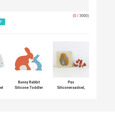
(
0
/ 3000)
Bunny Rabbit
Pas
el
Silicone Toddler
Siliconeraadsel,
Jigsaw-Raadsel
3D
ne,
Eco
Zuigelingspuzzels
Vriendschappelijk
met Houten
n
voor Baby
Bamboebasis aan