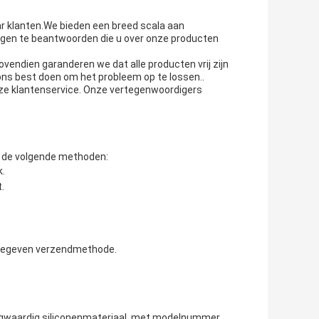
ar klanten.We bieden een breed scala aan
gen te beantwoorden die u over onze producten
vendien garanderen we dat alle producten vrij zijn
ons best doen om het probleem op te lossen..
ze klantenservice. Onze vertegenwoordigers
ij de volgende methoden:
k.
.
 gegeven verzendmethode.
hoogwaardig siliconenmateriaal, met modelnummer