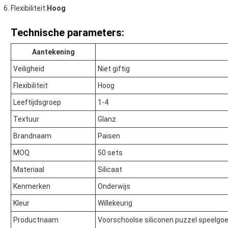
Flexibiliteit:
Hoog
Technische parameters:
Aantekening
Veiligheid
Niet giftig
Flexibiliteit
Hoog
Leeftijdsgroep
1-4
Textuur
Glanz
Brandnaam
Paisen
MOQ
50 sets
Materiaal
Silicaat
Kenmerken
Onderwijs
Kleur
Willekeurig
Productnaam
Voorschoolse siliconen puzzel speelgoe