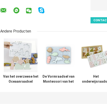
Andere Producten
Van het overzeese het
De Vormraadsel van
Het
Oceaanraadsel
Montessori van het
onderwijsraads
Dierensilicone,
douanesilicone voor
van het
Onderwijsmontessori-
Jonge
Opleidingssilico
Babyraadsel
geitjeskleuterschool
van de het
Aantalvorm va
Arabië de