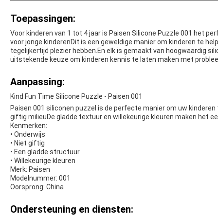
Toepassingen:
Voor kinderen van 1 tot 4 jaar is Paisen Silicone Puzzle 001 het p
voor jonge kinderenDit is een geweldige manier om kinderen te helpe
tegelijkertijd plezier hebben.En elk is gemaakt van hoogwaardig si
uitstekende keuze om kinderen kennis te laten maken met proble
Aanpassing:
Kind Fun Time Silicone Puzzle - Paisen 001
Paisen 001 siliconen puzzel is de perfecte manier om uw kinderen te
giftig milieuDe gladde textuur en willekeurige kleuren maken het ee
Kenmerken:
• Onderwijs
• Niet giftig
• Een gladde structuur
• Willekeurige kleuren
Merk: Paisen
Modelnummer: 001
Oorsprong: China
Ondersteuning en diensten: