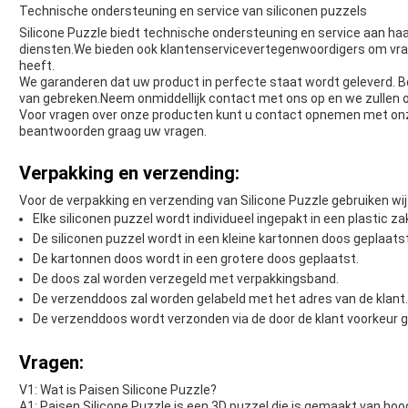
Technische ondersteuning en service van siliconen puzzels
Silicone Puzzle biedt technische ondersteuning en service aan ha
diensten.We bieden ook klantenservicevertegenwoordigers om vra
heeft.
We garanderen dat uw product in perfecte staat wordt geleverd. Bo
van gebreken.Neem onmiddellijk contact met ons op en we zullen 
Voor vragen over onze producten kunt u contact opnemen met on
beantwoorden graag uw vragen.
Verpakking en verzending:
Voor de verpakking en verzending van Silicone Puzzle gebruiken w
Elke siliconen puzzel wordt individueel ingepakt in een plastic za
De siliconen puzzel wordt in een kleine kartonnen doos geplaatst
De kartonnen doos wordt in een grotere doos geplaatst.
De doos zal worden verzegeld met verpakkingsband.
De verzenddoos zal worden gelabeld met het adres van de klant.
De verzenddoos wordt verzonden via de door de klant voorkeur
Vragen:
V1: Wat is Paisen Silicone Puzzle?
A1: Paisen Silicone Puzzle is een 3D puzzel die is gemaakt van 