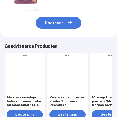
geitjesetenstijd
Doorgaan
Geadviseerde Producten
Microwaveveilige
Vaatwasmachinebestendige
Mikrogolf veili
baby siliconen platen
Kinder Siliconen
peuters Silico
hittebestendig FDA
Placemat
borden herbru
goedgekeurd niet-
Meerkleurig
BPA-vrij Flexib
giftige
Duurzaam Antislip
niet-toxisch
Beste prijs
Beste prijs
Beste pri
babyvoederplaten
Gemakkelijk Schoon
voedingsborde