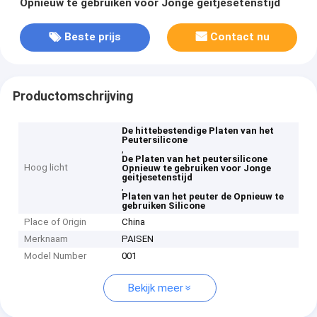
Opnieuw te gebruiken voor Jonge geitjesetenstijd
Beste prijs
Contact nu
Productomschrijving
De hittebestendige Platen van het
Peutersilicone
,
De Platen van het peutersilicone
Hoog licht
Opnieuw te gebruiken voor Jonge
geitjesetenstijd
,
Platen van het peuter de Opnieuw te
gebruiken Silicone
Place of Origin
China
Merknaam
PAISEN
Model Number
001
Bekijk meer