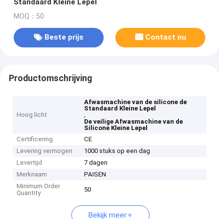
Standaard Kleine Lepel
MOQ：50
Beste prijs
Contact nu
Productomschrijving
Afwasmachine van de silicone de
Standaard Kleine Lepel
Hoog licht
,
De veilige Afwasmachine van de
Silicone Kleine Lepel
Certificering
CE
Levering vermogen
1000 stuks op een dag
Levertijd
7 dagen
Merknaam
PAISEN
Minimum Order
50
Quantity
Bekijk meer