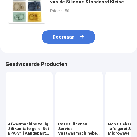
van de Silicone Standaard Kleine
Lepel
Price： 50
Doorgaan
Geadviseerde Producten
Afwasmachine veilig
Roze Siliconen
Non Stick Sili
Silikon tafelgerei Set
Servies
tafelgerei Set
BPA-vrij Aangepast
Vaatwasmachinebestendig
Microwave Saf