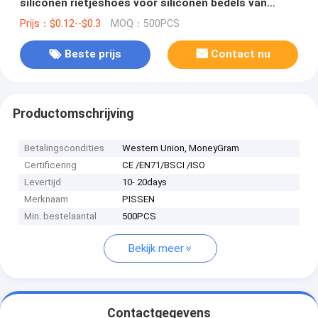
siliconen rietjeshoes voor siliconen bedels van
verschillende materialen
Prijs：$0.12--$0.3
MOQ：500PCS
Beste prijs
Contact nu
Productomschrijving
Betalingscondities
Western Union, MoneyGram
Certificering
CE /EN71/BSCI /ISO
Levertijd
10- 20days
Merknaam
PISSEN
Min. bestelaantal
500PCS
Bekijk meer
Contactgegevens