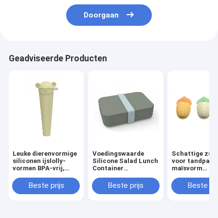
Doorgaan
Geadviseerde Producten
Leuke dierenvormige
Voedingswaarde
Schattige zui
siliconen ijslolly-
Silicone Salad Lunch
voor tandpasta
vormen BPA-vrij,
Container
maïsvorm
afwasmachine veilig
Herbruikbaar BPA-
Multifunktione
voor zelfgemaakte
vrij Microwave Safe
badkamerorga
Beste prijs
Beste prijs
Beste pri
ijsjes
Anti-Slip Functie 0-
1L Capaciteit