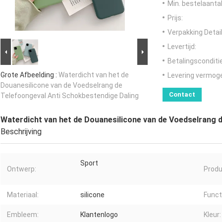
Min. bestelaantal
Prijs:
Verpakking Detail
Levertijd:
Betalingsconditi
Grote Afbeelding :
Waterdicht van het de
Levering vermog
Douanesilicone van de Voedselrang de
Contact
Telefoongeval Anti Schokbestendige Daling
Waterdicht van het de Douanesilicone van de Voedselrang 
Beschrijving
Sport
Ontwerp:
Prod
Materiaal:
silicone
Funct
Embleem:
Klantenlogo
Kleur: