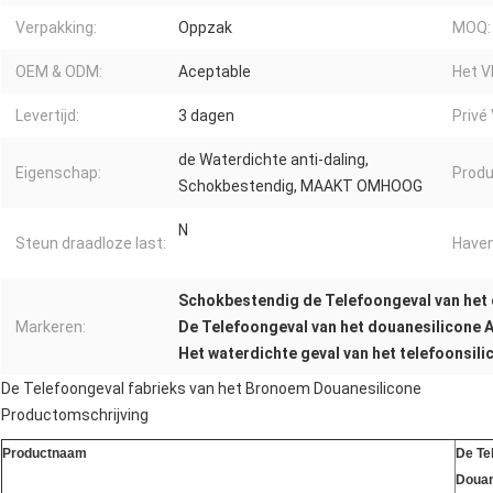
Verpakking:
Oppzak
MOQ:
OEM & ODM:
Aceptable
Het 
Levertijd:
3 dagen
Privé
de Waterdichte anti-daling,
Eigenschap:
Produ
Schokbestendig, MAAKT OMHOOG
N
Steun draadloze last:
Haven
Schokbestendig de Telefoongeval van het
Markeren:
De Telefoongeval van het douanesilicone A
Het waterdichte geval van het telefoonsili
De Telefoongeval fabrieks van het Bronoem Douanesilicone
Productomschrijving
Productnaam
De Te
Douan