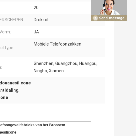
20
VERSCHEPEN:
Druk uit
 Vorm:
JA
Mobiele Telefoonzakken
cttype:
Shenzhen, Guangzhou, Huangpu,
:
Ningbo, Xiamen
 douanesilicone
,
ntidaling
,
cone
lefoongeval fabrieks van het Bronoem
esilicone