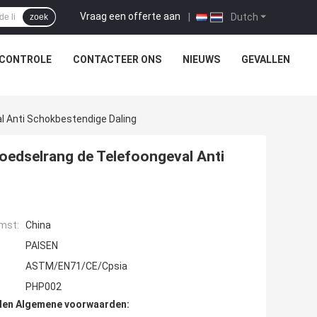
Vraag een offerte aan
|
Dutch
zoek
SCONTROLE
CONTACTEER ONS
NIEUWS
GEVALLEN
l Anti Schokbestendige Daling
oedselrang de Telefoongeval Anti
mst:
China
PAISEN
ASTM/EN71/CE/Cpsia
PHP002
den Algemene voorwaarden: