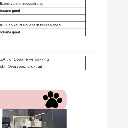
ilicone van de voedselrang
douane goed
DOET en
keurt Douane in zakken goed
douane goed
ZAK of Douane verpakking
cht, Overzees, drukt uit