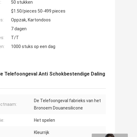
:
50 stukken
$1.50/pieces 50-499 pieces
s:
Oppzak, Kartondoos
7 dagen
es:
T/T
en:
1000 stuks op een dag
de Telefoongeval Anti Schokbestendige Daling
De Telefoongeval fabrieks van het
uctnaam:
Bronoem Douanesilicone
ie:
Het spelen
Kleurrijk