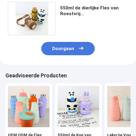
550ml de dierlijke Fles van
Roestvrij
staalthermosflessen met
Siliconedekking
Doorgaan
Geadviseerde Producten
OEM ODM de Fles
550ml de Kop van
Lekvrije Vouw