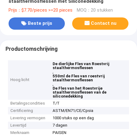
staalthermosflessen met Siliconedekking
Prijs：$7.70/pieces >=20 pieces
MOQ：20 stukken
Beste prijs
Contact nu
Productomschrijving
De dierlijke Fles van Roestvrij
staalthermosflessen
,
550ml de Fles van roestvrij
Hoog licht
staalthermosflessen
,
De Fles van het Roestvrije
staalthermosflessen van de
siliconedekking
Betalingscondities
T/T
Certificering
ASTM/EN71/CE/Cpsia
Levering vermogen
1000 stuks op een dag
Levertijd
7 dagen
Merknaam
PAISEN