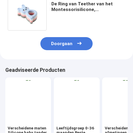
De Ring van Teether van het
Montessorisilicone,
Siliconetandjes krijgen Toy For
Children Newborn Infant
Doorgaan
Geadviseerde Producten
Verscheidene maten
Leeftijdsgroep 0-36
Verscheidene
Silicone baby tander
maanden Beste
afmetingen Si