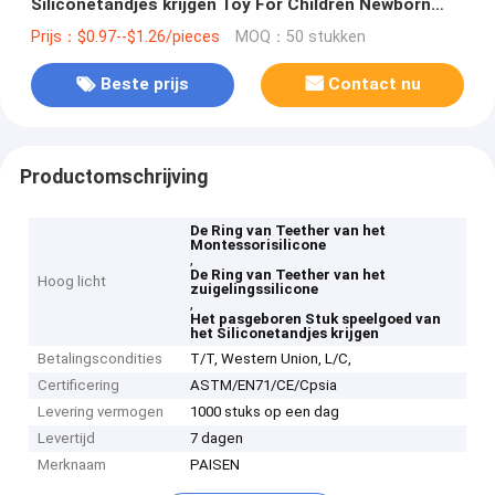
Siliconetandjes krijgen Toy For Children Newborn
Infant
Prijs：$0.97--$1.26/pieces
MOQ：50 stukken
Beste prijs
Contact nu
Productomschrijving
De Ring van Teether van het
Montessorisilicone
,
De Ring van Teether van het
Hoog licht
zuigelingssilicone
,
Het pasgeboren Stuk speelgoed van
het Siliconetandjes krijgen
Betalingscondities
T/T, Western Union, L/C,
Certificering
ASTM/EN71/CE/Cpsia
Levering vermogen
1000 stuks op een dag
Levertijd
7 dagen
Merknaam
PAISEN