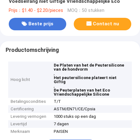
Voedselrang niet Giftige Vriendschappelijke Eco
Prijs：$1.40 - $2.20/pieces
MOQ：50 stukken
Beste prijs
Contact nu
Productomschrijving
De Platen van het de Peutersilicone
van de hondvorm
,
Het peutersilicone plateert niet
Hoog licht
Giftig
,
De Peuterplaten van het Eco
Vriendschappelijke Silicone
Betalingscondities
T/T
Certificering
ASTM/EN71/CE/Cpsia
Levering vermogen
1000 stuks op een dag
Levertijd
7 dagen
Merknaam
PAISEN