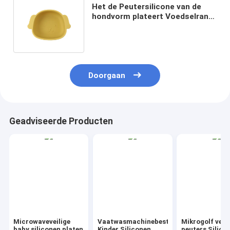
Het de Peutersilicone van de
hondvorm plateert Voedselrang
niet Giftige Vriendschappelijke
Eco
Doorgaan
Geadviseerde Producten
Microwaveveilige
Vaatwasmachinebestendige
Mikrogolf veili
baby siliconen platen
Kinder Siliconen
peuters Silico