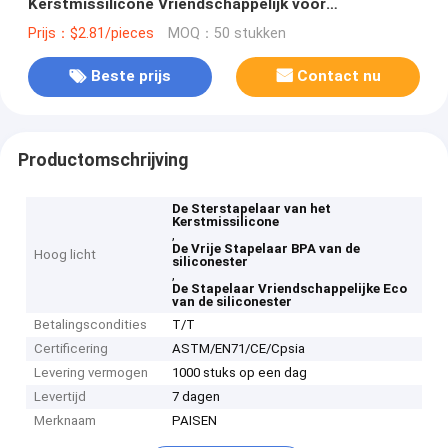
Kerstmissilicone Vriendschappelijk voor
Kindonderwijs
Prijs：$2.81/pieces
MOQ：50 stukken
Beste prijs
Contact nu
Productomschrijving
De Sterstapelaar van het
Kerstmissilicone
,
De Vrije Stapelaar BPA van de
Hoog licht
siliconester
,
De Stapelaar Vriendschappelijke Eco
van de siliconester
Betalingscondities
T/T
Certificering
ASTM/EN71/CE/Cpsia
Levering vermogen
1000 stuks op een dag
Levertijd
7 dagen
Merknaam
PAISEN