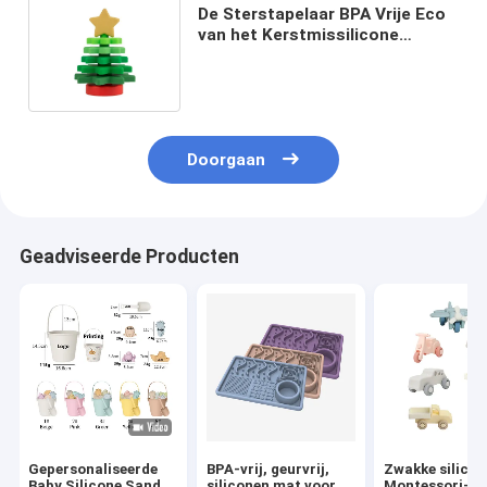
De Sterstapelaar BPA Vrije Eco
van het Kerstmissilicone
Vriendschappelijk voor
Kindonderwijs
Doorgaan
Geadviseerde Producten
Gepersonaliseerde
BPA-vrij, geurvrij,
Zwakke silico
Baby Silicone Sand
siliconen mat voor
Montessori-