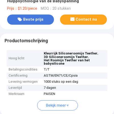
Hulppsychologie van de Babyspanning
Prijs：$1.20/piece
MOQ：20 stukken
Beste prijs
Contact nu
Productomschrijving
,
Kleurrijk Siliconeroomijs Teether
,
3D Siliconeroomijs Teether
Hoog licht
Het Roomijs Teether van het
babysilicone
Betalingscondities
T/T
Certificering
ASTM/EN71/CE/Cpsia
Levering vermogen
1000 stuks op een dag
Levertijd
7 dagen
Merknaam
PAISEN
Bekijk meer