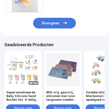
Babyspanning
Doorgaan
Geadviseerde Producten
Gepersonaliseerde
BPA-vrij, geurvrij,
Zwakke silico
Baby Silicone Sand
siliconen mat voor
Montessori-
Bucket Set. 6-delige
langzaam voeden
speelgoed voo
strand speelgoed kit
van huisdieren
auto's en vlieg
met malen en schop.
Beste prijs
Beste prijs
Beste pri