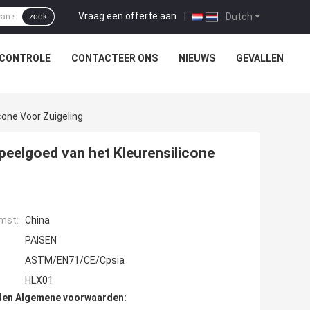
Vraag een offerte aan
|
Dutch
zoek
SCONTROLE
CONTACTEER ONS
NIEUWS
GEVALLEN
one Voor Zuigeling
peelgoed van het Kleurensilicone
mst:
China
PAISEN
ASTM/EN71/CE/Cpsia
HLX01
den Algemene voorwaarden: