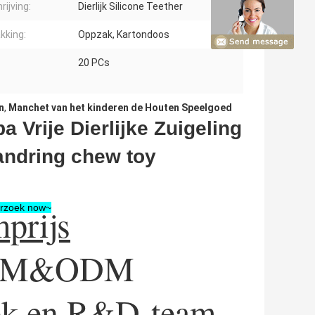
rijving:
Dierlijk Silicone Teether
kking:
Oppzak, Kartondoos
20 PCs
n
,
Manchet van het kinderen de Houten Speelgoed
 Vrije Dierlijke Zuigeling
ndring chew toy
derzoek now~
prijs
EM&ODM
k en 
R&D-team