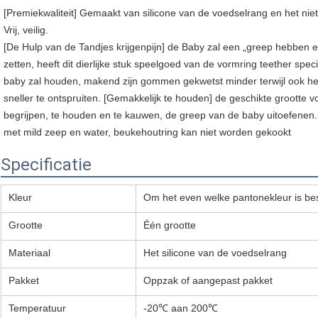
[
Premiekwaliteit] Gemaakt van silicone van de voedselrang en het ni
Vrij, veilig.
[
De Hulp van
de
Tandjes krijgenpijn
]
de Baby zal een „greep hebben en
zetten, heeft dit dierlijke stuk speelgoed van
de
vormring teether spec
baby zal houden, makend zijn gommen gekwetst minder terwijl ook h
sneller te ontspruiten.
[
Gemakkelijk te houden
]
de geschikte grootte v
begrijpen, te houden en te kauwen, de greep van
de
baby uitoefenen
met mild zeep en water, beukehoutring kan niet worden gekookt
Specificatie
Kleur
Om het even welke pantonekleur is be
Grootte
Één grootte
Materiaal
Het silicone van de voedselrang
Pakket
Oppzak of aangepast pakket
Temperatuur
-20℃ aan 200℃