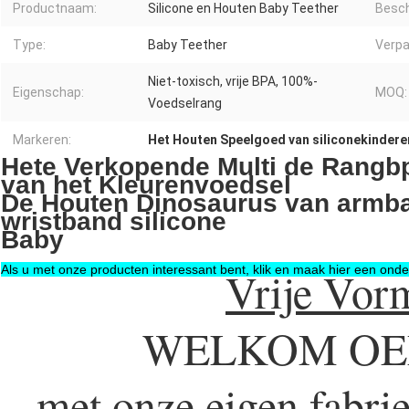
Productnaam:
Silicone en Houten Baby Teether
Besch
Type:
Baby Teether
Verpa
Niet-toxisch, vrije BPA, 100%-
Eigenschap:
MOQ:
Voedselrang
Markeren:
Het Houten Speelgoed van siliconekindere
Hete Verkopende Multi de Rangbpa
van het Kleurenvoedsel
De Houten Dinosaurus van armba
wristband silicone
Baby
Als u met onze producten interessant bent, klik en maak hier een on
Vrije Vorm
WELKOM O
met onze eigen fabrie