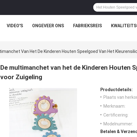
VIDEO'S
ONGEVEER ONS
FABRIEKSREIS
KWALITEIT
timanchet Van Het De Kinderen Houten Speelgoed Van Het Kleurensilic
De multimanchet van het de Kinderen Houten S
voor Zuigeling
Productdetails:
Plaats van herko
Merknaam:
Certificering:
Modelnummer:
Betalen & Verzen