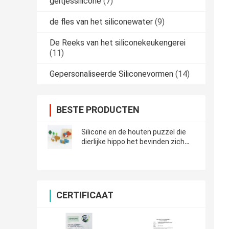
geitjessilicone
(7)
de fles van het siliconewater
(9)
De Reeks van het siliconekeukengerei
(11)
Gepersonaliseerde Siliconevormen
(14)
BESTE PRODUCTEN
Silicone en de houten puzzel die
dierlijke hippo het bevinden zich
brengen jong geitjespeelgoed voor
kind het spelen in verwarring
CERTIFICAAT