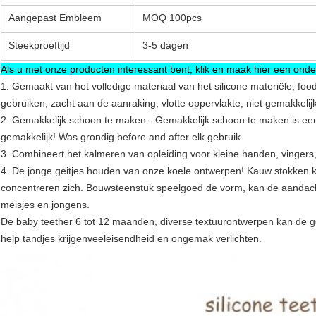
Aangepast Embleem
MOQ 100pcs
Steekproeftijd
3-5 dagen
Als u met onze producten interessant bent, klik en maak hier een on
1. Gemaakt van het volledige materiaal van het silicone materiële, food
gebruiken, zacht aan de aanraking, vlotte oppervlakte, niet gemakkeli
2. Gemakkelijk schoon te maken - Gemakkelijk schoon te maken is een
gemakkelijk! Was grondig before and after elk gebruik
3. Combineert het kalmeren van opleiding voor kleine handen, vinger
4. De jonge geitjes houden van onze koele ontwerpen! Kauw stokken 
concentreren zich. Bouwsteenstuk speelgoed de vorm, kan de aandach
meisjes en jongens.
De baby teether 6 tot 12 maanden, diverse textuurontwerpen kan de
help tandjes krijgenveeleisendheid en ongemak verlichten.