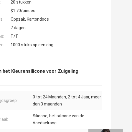
:
20 stukken
$1.70/pieces
s:
Oppzak, Kartondoos
7 dagen
es:
T/T
en:
1000 stuks op een dag
het Kleurensilicone voor Zuigeling
0 tot 24 Maanden, 2 tot 4 Jaar, meer
ijdsgroep:
dan 3 maanden
Silicone, het silicone van de
iaal:
Voedselrang